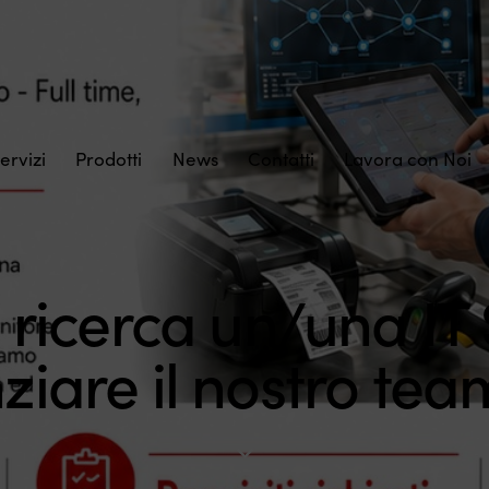
ervizi
Prodotti
News
Contatti
Lavora con Noi
. ricerca un/una IT
ziare il nostro team