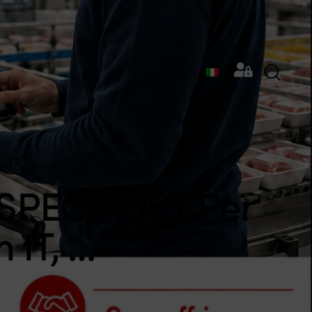
 SPECIALIST Per
 IT, …