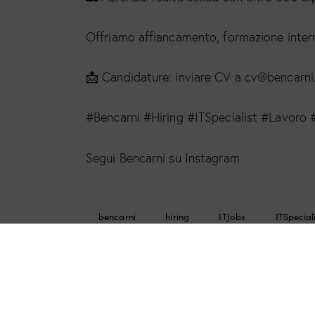
Offriamo affiancamento, formazione intern
📩 Candidature: inviare CV a cv@bencarni.
#Bencarni #Hiring #ITSpecialist #Lavoro
Segui Bencarni su Instagram
bencarni
hiring
ITJobs
ITSpecial
0