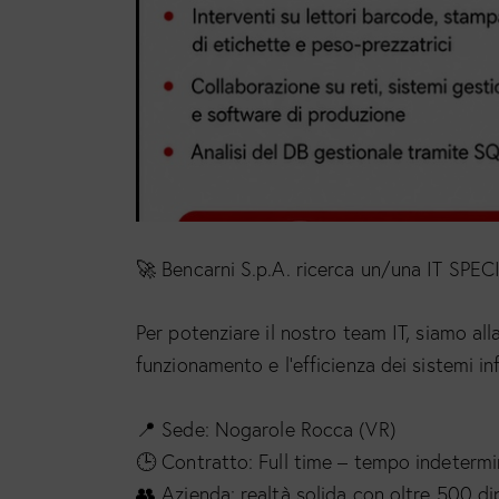
🚀 Bencarni S.p.A. ricerca un/una IT SPEC
Per potenziare il nostro team IT, siamo all
funzionamento e l’efficienza dei sistemi in
📍 Sede: Nogarole Rocca (VR)
🕒 Contratto: Full time – tempo indeterm
👥 Azienda: realtà solida con oltre 500 d