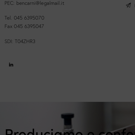
PEC: bencarni@legalmail.it
Tel. 045 6395070
Fax 045 6395047
SDI: T04ZHR3
Produciamo e conf