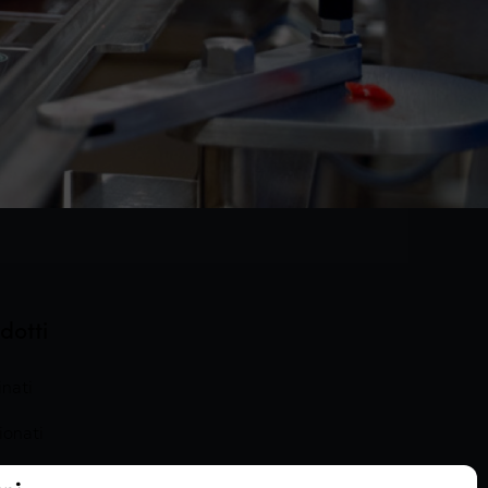
dotti
nati
ionati
arati e Cotti