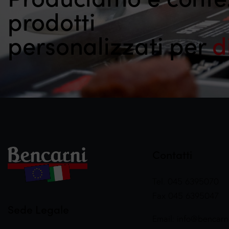
prodotti
personalizzati per
d
Contatti
Tel. 045 6395070
Fax 045 6395047
Sede Legale
Email:
info@bencarni