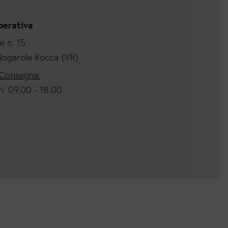
erativa
e n. 15
ogarole Rocca (VR)
 Consegna:
n: 09.00 - 18.00