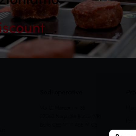
iscount
_
.
Sedi operative
Pro
Via G. Marconi n. 36
Maci
37060 Nogarole Rocca (VR)
Porz
Bollo CEE N° IT 455 M CE
.it
Prep