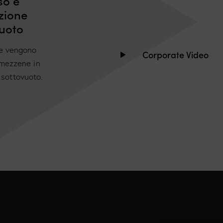
so e
zione
uoto
se vengono
Corporate Video
mezzene in
 sottovuoto.