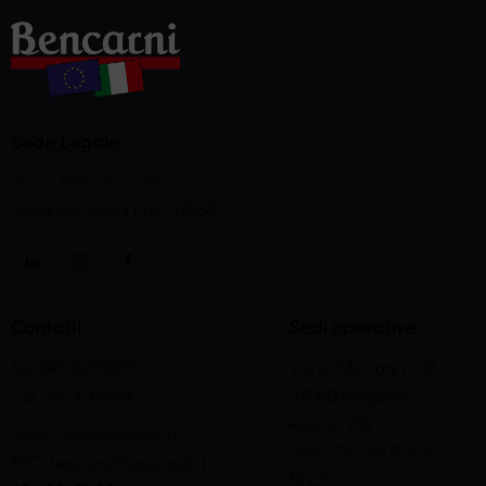
Sede Legale
Via G. Marconi n. 36
Nogarole Rocca (VR) 37060
Contatti
Sedi operative
Tel. 045 6395070
Via G. Marconi n. 36
Fax 045 6395047
37060 Nogarole
Rocca (VR)
Email:
info@bencarni.it
Bollo CEE N° IT 455
PEC:
bencarni@legalmail.it
M CE