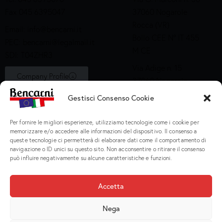
Fax 045 6395047
37060 Nogarole
Rocca (VR)
Email:
info@bencarni.it
Bollo CEE N° IT 455
PEC:
bencarni@legalmail.it
M CE
SDI: T04ZHR3
Via Adige n. 15
Company Profile
37060 Nogarole
Rocca (VR)
Gestisci Consenso Cookie
Bollo CEE S2X49
Per fornire le migliori esperienze, utilizziamo tecnologie come i cookie per
Prodotti
memorizzare e/o accedere alle informazioni del dispositivo. Il consenso a
queste tecnologie ci permetterà di elaborare dati come il comportamento di
navigazione o ID unici su questo sito. Non acconsentire o ritirare il consenso
Macinati
può influire negativamente su alcune caratteristiche e funzioni.
Porzionati
Preparati e Cotti
Accetta
Salumeria
Nega