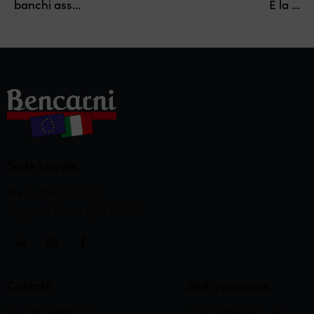
banchi ass…
È la …
Sede Legale
Via G. Marconi n. 36
Nogarole Rocca (VR) 37060
Contatti
Sedi operative
Tel. 045 6395070
Via G. Marconi n. 36