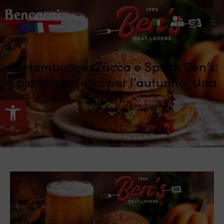
+= Hamburger Zucca e Speck Ben’s:
il piatto perfetto per l’autunno! Una
ricett…
Apri la barra degli strumenti