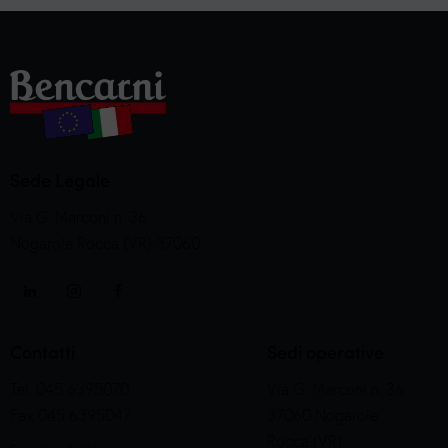
Sede Legale
Via G. Marconi n. 36
Nogarole Rocca (VR) 37060
Contatti
Sedi operative
Tel. 045 6395070
Via G. Marconi n. 36
Fax 045 6395047
37060 Nogarole
Rocca (VR)