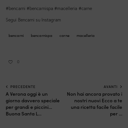
#bencarni #bencarnispa #macelleria #carne
Segui Bencarni su Instagram
bencarni
bencarnispa
carne
macelleria
0
PRECEDENTE
AVANTI
A Verona oggi è un
Non hai ancora provato i
giorno davvero speciale
nostri nuovi Ecco a te
per grandi e piccini…
una ricetta facile facile
Buona Santa L…
per …