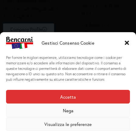
Email:
info@bencarni.it
Bollo CEE N° IT 455
PEC:
bencarni@legalmail.it
M CE
SDI: T04ZHR3
Via Adige n. 15
Company Profile
37060 Nogarole
Rocca (VR)
Gestisci Consenso Cookie
Bollo CEE S2X49
Per fornire le migliori esperienze, utilizziamo tecnologie come i cookie per
Prodotti
memorizzare e/o accedere alle informazioni del dispositivo. Il consenso a
queste tecnologie ci permetterà di elaborare dati come il comportamento di
navigazione o ID unici su questo sito. Non acconsentire o ritirare il consenso
Macinati
può influire negativamente su alcune caratteristiche e funzioni.
Porzionati
Preparati e Cotti
Accetta
Salumeria
Nega
Visualizza le preferenze
Bencarni Spa
© 2026. P.I. IT 02135470231