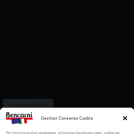
Via G. Marconi n. 36
Nogarole Rocca (VR) 37060
Contatti
Sedi operative
Tel. 045 6395070
Via G. Marconi n. 36
Fax 045 6395047
37060 Nogarole
Rocca (VR)
Email:
info@bencarni.it
Bollo CEE N° IT 455
PEC:
bencarni@legalmail.it
M CE
SDI: T04ZHR3
Via Adige n. 15
Company Profile
37060 Nogarole
Rocca (VR)
Gestisci Consenso Cookie
Bollo CEE S2X49
Per fornire le migliori esperienze, utilizziamo tecnologie come i cookie per