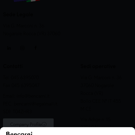
Sede Legale
Via G. Marconi n. 36
Nogarole Rocca (VR) 37060
Contatti
Sedi operative
Tel. 045 6395070
Via G. Marconi n. 36
Fax 045 6395047
37060 Nogarole
Rocca (VR)
Email:
info@bencarni.it
Bollo CEE N° IT 455
PEC:
bencarni@legalmail.it
M CE
SDI: T04ZHR3
Via Adige n. 15
Company Profile
37060 Nogarole