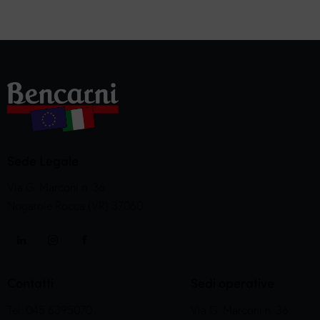
Sede Legale
Via G. Marconi n. 36
Nogarole Rocca (VR) 37060
Contatti
Sedi operative
Tel. 045 6395070
Via G. Marconi n. 36