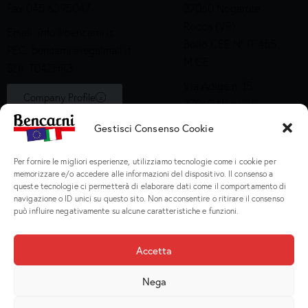
Fax 045 6395047
37060 Nogarole
Rocca (VR)
Email:
info@bencarni.it
Bollo CEE N° IT 455
PEC:
bencarni@legalmail.it
M CE
SDI: T04ZHR3
Via Adige n. 15
Company Profile
37060 Nogarole
Rocca (VR)
Gestisci Consenso Cookie
Bollo CEE S2X49
Per fornire le migliori esperienze, utilizziamo tecnologie come i cookie per
Prodotti
memorizzare e/o accedere alle informazioni del dispositivo. Il consenso a
queste tecnologie ci permetterà di elaborare dati come il comportamento di
navigazione o ID unici su questo sito. Non acconsentire o ritirare il consenso
Macinati
può influire negativamente su alcune caratteristiche e funzioni.
Porzionati
Preparati e Cotti
Accetta
Salumeria
Nega