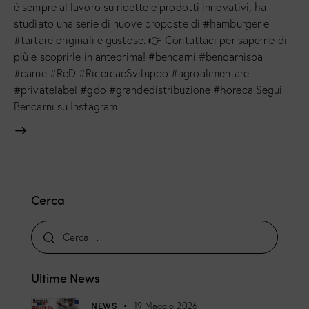
è sempre al lavoro su ricette e prodotti innovativi, ha
studiato una serie di nuove proposte di #hamburger e
#tartare originali e gustose. 👉 Contattaci per saperne di
più e scoprirle in anteprima! #bencarni #bencarnispa
#carne #ReD #RicercaeSviluppo #agroalimentare
#privatelabel #gdo #grandedistribuzione #horeca Segui
Bencarni su Instagram
Cerca
Ultime News
NEWS
19 Maggio 2026