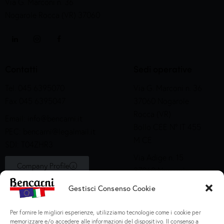
Via G. Marconi n. 36
Nogarole Rocca (VR) 37060
Contatti
Sedi operative
Tel. 045 6395070
Via G. Marconi n. 36
Fax 045 6395047
37060 Nogarole
Rocca (VR)
Email:
info@bencarni.it
Bollo CEE N° IT 455
PEC:
bencarni@legalmail.it
M CE
SDI: T04ZHR3
Via Adige n. 15
Company Profile
37060 Nogarole
Rocca (VR)
Gestisci Consenso Cookie
Bollo CEE S2X49
Per fornire le migliori esperienze, utilizziamo tecnologie come i cookie per
Prodotti
memorizzare e/o accedere alle informazioni del dispositivo. Il consenso a