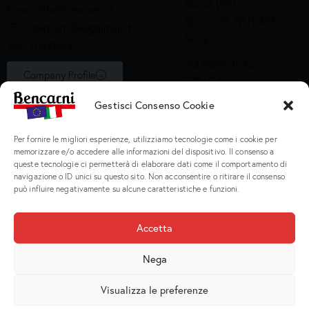
Rocca (VR)
Email:
info@bencarni.it
Bollo CEE N° IT 455
PEC:
bencarni@legalmail.it
M CE
SDI: T04ZHR3
Via Adige n. 15
Company Profile
37060 Nogarole
Rocca (VR)
Gestisci Consenso Cookie
Bollo CEE S2X49
Per fornire le migliori esperienze, utilizziamo tecnologie come i cookie per
Prodotti
memorizzare e/o accedere alle informazioni del dispositivo. Il consenso a
queste tecnologie ci permetterà di elaborare dati come il comportamento di
navigazione o ID unici su questo sito. Non acconsentire o ritirare il consenso
Macinati
può influire negativamente su alcune caratteristiche e funzioni.
Porzionati
Preparati e Cotti
Accetta
Salumeria
Nega
Visualizza le preferenze
Bencarni Spa
© 2026. P.I. IT 02135470231