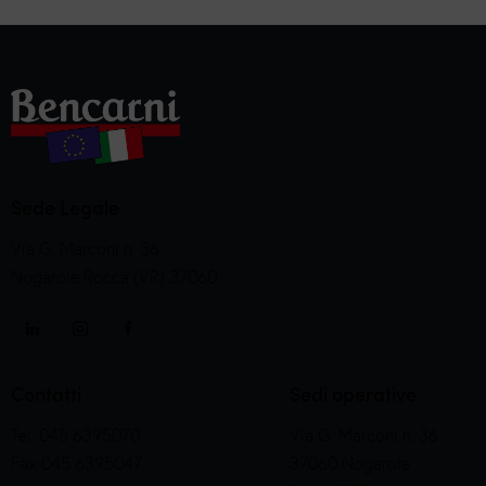
Sede Legale
Via G. Marconi n. 36
Nogarole Rocca (VR) 37060
Contatti
Sedi operative
Tel. 045 6395070
Via G. Marconi n. 36
Fax 045 6395047
37060 Nogarole