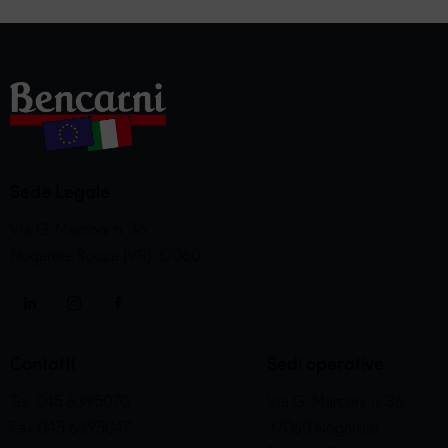
Sede Legale
Via G. Marconi n. 36
Nogarole Rocca (VR) 37060
Contatti
Sedi operative
Tel. 045 6395070
Via G. Marconi n. 36
Fax 045 6395047
37060 Nogarole