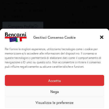
Rocca (VR)
Email:
info@bencarni.it
Bollo CEE N° IT 455
PEC:
bencarni@legalmail.it
M CE
SDI: T04ZHR3
Via Adige n. 15
Company Profile
37060 Nogarole
Rocca (VR)
Gestisci Consenso Cookie
Bollo CEE S2X49
Per fornire le migliori esperienze, utilizziamo tecnologie come i cookie per
Prodotti
memorizzare e/o accedere alle informazioni del dispositivo. Il consenso a
queste tecnologie ci permetterà di elaborare dati come il comportamento di
navigazione o ID unici su questo sito. Non acconsentire o ritirare il consenso
Macinati
può influire negativamente su alcune caratteristiche e funzioni.
Porzionati
Preparati e Cotti
Accetta
Salumeria
Nega
Visualizza le preferenze
Bencarni Spa
© 2026. P.I. IT 02135470231