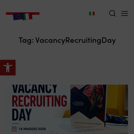
Tag: VacancyRecruitingDay
Apri la barra degli strumenti