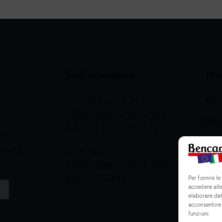
Sedi operative
Pro
Via G. Marconi n. 36
Maci
37060 Nogarole Rocca (VR)
Porz
Bollo CEE N° IT 455 M CE
.it
Prep
ail.it
Via Adige n. 15
Salu
37060 Nogarole Rocca (VR)
Bollo CEE S2X49
Per fornire l
accedere alle
elaborare da
acconsentire 
funzioni.