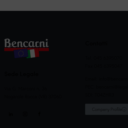
Contatti
Tel. 045 6395070
Fax 045 6395047
Sede Legale
Email:
info@bencarni
PEC:
bencarni@legalm
Via G. Marconi n. 36
SDI: T04ZHR3
Nogarole Rocca (VR) 37060
Company Profile