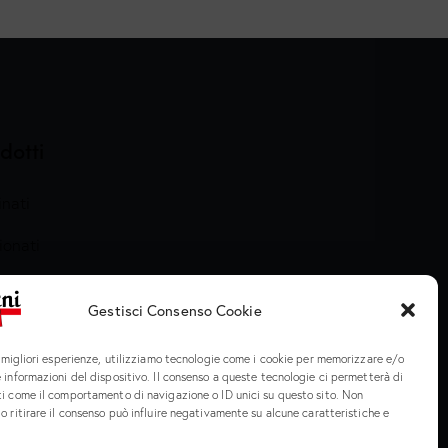
dotti
nati
ionati
arati e Cotti
Gestisci Consenso Cookie
meria
e migliori esperienze, utilizziamo tecnologie come i cookie per memorizzare e/o
 informazioni del dispositivo. Il consenso a queste tecnologie ci permetterà di
ti come il comportamento di navigazione o ID unici su questo sito. Non
o ritirare il consenso può influire negativamente su alcune caratteristiche e