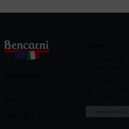
Contatti
Tel. 045 6395070
Fax 045 6395047
Sede Legale
Email:
info@bencarni
PEC:
bencarni@legalm
Via G. Marconi n. 36
SDI: T04ZHR3
Nogarole Rocca (VR) 37060
Company Profile