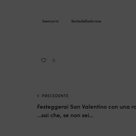
bencarni
festadelladonna
0
PRECEDENTE
Festeggerai San Valentino con una 
…sai che, se non sei…