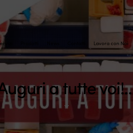
ervizi
Prodotti
News
Contatti
Lavora con Noi
Auguri a tutte voi!