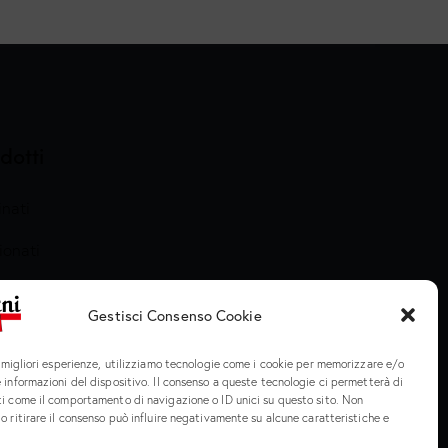
dotti
nati
ionati
arati e Cotti
Gestisci Consenso Cookie
meria
e migliori esperienze, utilizziamo tecnologie come i cookie per memorizzare e/o
 informazioni del dispositivo. Il consenso a queste tecnologie ci permetterà di
ti come il comportamento di navigazione o ID unici su questo sito. Non
o ritirare il consenso può influire negativamente su alcune caratteristiche e