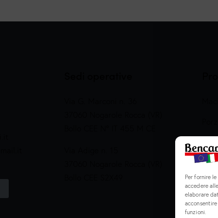
Sedi operative
Pro
Via G. Marconi n. 36
Maci
37060 Nogarole Rocca (VR)
Porz
Bollo CEE N° IT 455 M CE
.it
Prep
ail.it
Via Adige n. 15
Salu
37060 Nogarole Rocca (VR)
Bollo CEE S2X49
Per fornire l
accedere alle
elaborare da
acconsentire 
funzioni.