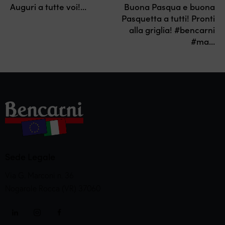
Auguri a tutte voi!…
Buona Pasqua e buona
Pasquetta a tutti! Pronti
alla griglia! #bencarni
#ma…
Sede Legale
Via G. Marconi n. 36
Nogarole Rocca (VR) 37060