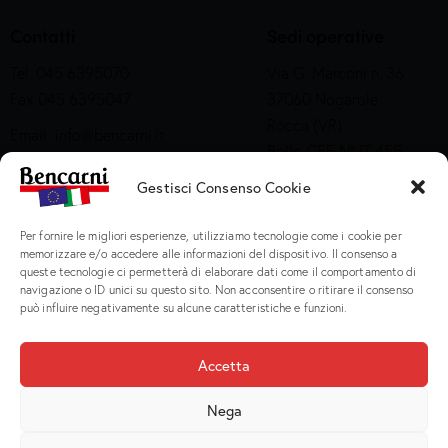
Contatti
Sedi operative
Tel. 045 6395070
Via G. Marconi n. 36
Fax 045 6395047
37060 Nogarole
Rocca (VR)
Email:
info@bencarni.it
Bollo CEE N° IT 455
PEC:
bencarni@legalmail.it
M CE
SDI: T04ZHR3
Gestisci Consenso Cookie
Via Adige n. 15
Company Profile
Per fornire le migliori esperienze, utilizziamo tecnologie come i cookie per
37060 Nogarole
memorizzare e/o accedere alle informazioni del dispositivo. Il consenso a
Rocca (VR)
queste tecnologie ci permetterà di elaborare dati come il comportamento di
Bollo CEE S2X49
navigazione o ID unici su questo sito. Non acconsentire o ritirare il consenso
può influire negativamente su alcune caratteristiche e funzioni.
Prodotti
Accetta
Macinati
Nega
Porzionati
Preparati e Cotti