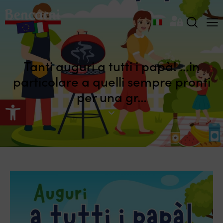
Tanti auguri a tutti i papà! …in
particolare a quelli sempre pronti
per una gr…
Apri la barra degli strumenti