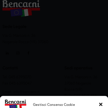
Sede Legale
Via G. Marconi n. 36
Nogarole Rocca (VR) 37060
Contatti
Sedi operative
Tel. 045 6395070
Via G. Marconi n. 36
Fax 045 6395047
37060 Nogarole
Rocca (VR)
Email:
info@bencarni.it
Bollo CEE N° IT 455
PEC:
bencarni@legalmail.it
M CE
SDI: T04ZHR3
Gestisci Consenso Cookie