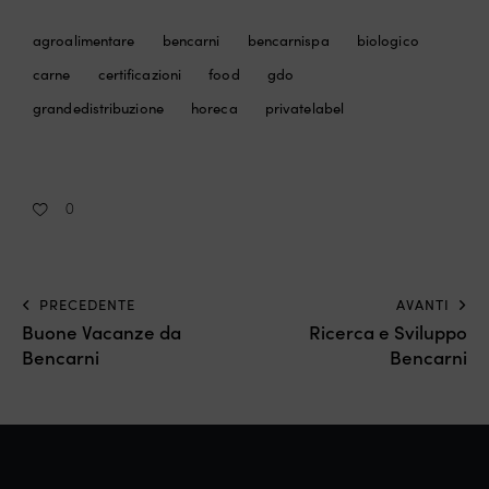
agroalimentare
bencarni
bencarnispa
biologico
carne
certificazioni
food
gdo
grandedistribuzione
horeca
privatelabel
0
PRECEDENTE
AVANTI
Buone Vacanze da
Ricerca e Sviluppo
Bencarni
Bencarni