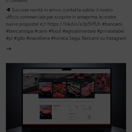
0
Comments
🥩 Succose novità in arrivo...contatta subito il nostro
ufficio commerciale per scoprire in anteprima le nostre
nuove proposte! 👉 https://lnkd.in/e3p5VfUh #bencarni
#bencarnispa #carni #food #agroalimentare #privatelabel
#pl #gdo #macelleria #horeca Segui Bencarni su Instagram