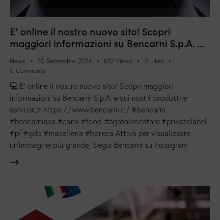
E’ online il nostro nuovo sito! Scopri
maggiori informazioni su Bencarni S.p.A. …
News
30 Settembre 2024
632
Views
0
Likes
0
Comments
💻 E' online il nostro nuovo sito! Scopri maggiori
informazioni su Bencarni S.p.A. e sui nostri prodotti e
servizi👉 https://www.bencarni.it/ #bencarni
#bencarnispa #carni #food #agroalimentare #privatelabel
#pl #gdo #macelleria #horeca Attiva per visualizzare
un’immagine più grande, Segui Bencarni su Instagram