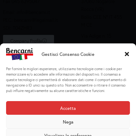
Fax 045 6395047
37060 Nogarole
Rocca (VR)
Email:
info@bencarni.it
Bollo CEE N° IT 455
PEC:
bencarni@legalmail.it
M CE
SDI: T04ZHR3
Via Adige n. 15
Company Profile
37060 Nogarole
Rocca (VR)
Gestisci Consenso Cookie
Bollo CEE S2X49
Per fornire le migliori esperienze, utilizziamo tecnologie come i cookie per
Prodotti
memorizzare e/o accedere alle informazioni del dispositivo. Il consenso a
queste tecnologie ci permetterà di elaborare dati come il comportamento di
navigazione o ID unici su questo sito. Non acconsentire o ritirare il consenso
Macinati
può influire negativamente su alcune caratteristiche e funzioni.
Porzionati
Preparati e Cotti
Accetta
Salumeria
Nega
Visualizza le preferenze
Bencarni Spa
© 2026. P.I. IT 02135470231