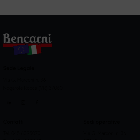
Sede Legale
Via G. Marconi n. 36
Nogarole Rocca (VR) 37060
Contatti
Sedi operative
Tel. 045 6395070
Via G. Marconi n. 36