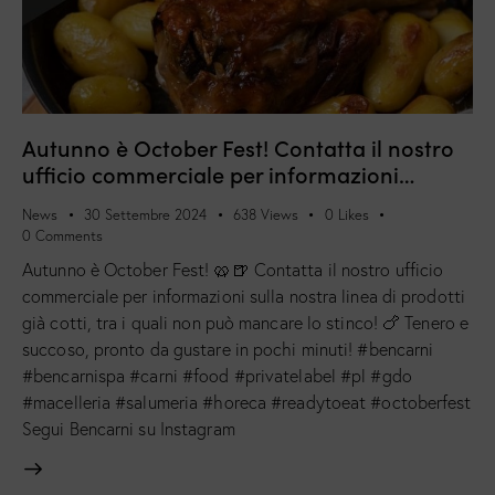
Autunno è October Fest! Contatta il nostro
ufficio commerciale per informazioni…
News
30 Settembre 2024
638
Views
0
Likes
0
Comments
Autunno è October Fest! 🥨🍺 Contatta il nostro ufficio
commerciale per informazioni sulla nostra linea di prodotti
già cotti, tra i quali non può mancare lo stinco! 🍗 Tenero e
succoso, pronto da gustare in pochi minuti! #bencarni
#bencarnispa #carni #food #privatelabel #pl #gdo
#macelleria #salumeria #horeca #readytoeat #octoberfest
Segui Bencarni su Instagram