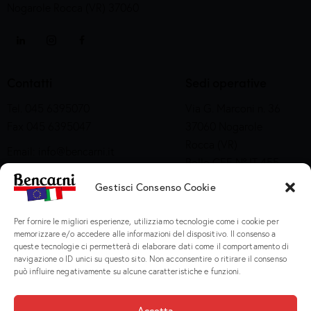
Nogarole Rocca (VR) 37060
Contatti
Sedi operative
Tel. 045 6395070
Via G. Marconi n. 36
Fax 045 6395047
37060 Nogarole
Rocca (VR)
Email:
info@bencarni.it
Bollo CEE N° IT 455
PEC:
bencarni@legalmail.it
M CE
Gestisci Consenso Cookie
SDI: T04ZHR3
Via Adige n. 15
Company Profile
Per fornire le migliori esperienze, utilizziamo tecnologie come i cookie per
37060 Nogarole
memorizzare e/o accedere alle informazioni del dispositivo. Il consenso a
Rocca (VR)
queste tecnologie ci permetterà di elaborare dati come il comportamento di
Bollo CEE S2X49
navigazione o ID unici su questo sito. Non acconsentire o ritirare il consenso
può influire negativamente su alcune caratteristiche e funzioni.
Prodotti
Accetta