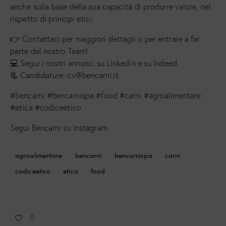
anche sulla base della sua capacità di produrre valore, nel
rispetto di principi etici.
👉 Contattaci per maggiori dettagli o per entrare a far
parte del nostro Team!
💻 Segui i nostri annunci su Linkedin e su Indeed.
📃 Candidature: cv@bencarni.it
#bencarni #bencarnispa #food #carni #agroalimentare
#etica #codiceetico
Segui Bencarni su Instagram
agroalimentare
bencarni
bencarnispa
carni
codiceetico
etica
food
0