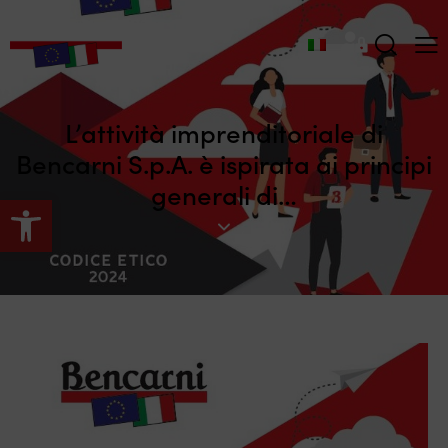
L’attività imprenditoriale di
Bencarni S.p.A. è ispirata ai principi
generali di…
Apri la barra degli strumenti