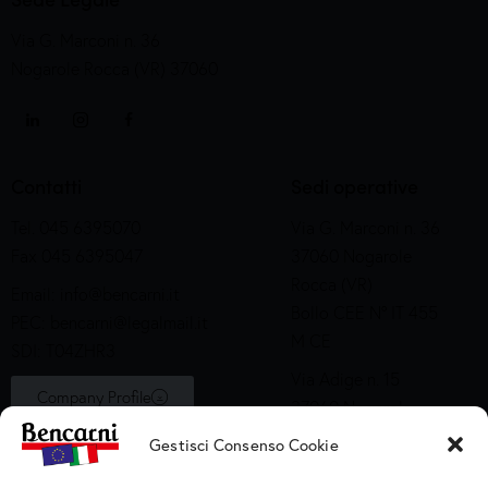
Via G. Marconi n. 36
Nogarole Rocca (VR) 37060
Contatti
Sedi operative
Tel. 045 6395070
Via G. Marconi n. 36
Fax 045 6395047
37060 Nogarole
Rocca (VR)
Email:
info@bencarni.it
Bollo CEE N° IT 455
PEC:
bencarni@legalmail.it
M CE
SDI: T04ZHR3
Via Adige n. 15
Company Profile
37060 Nogarole
Rocca (VR)
Gestisci Consenso Cookie
Bollo CEE S2X49