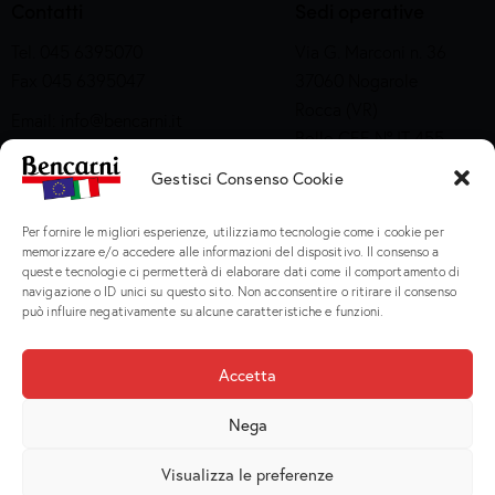
Contatti
Sedi operative
Tel. 045 6395070
Via G. Marconi n. 36
Fax 045 6395047
37060 Nogarole
Rocca (VR)
Email:
info@bencarni.it
Bollo CEE N° IT 455
PEC:
bencarni@legalmail.it
M CE
Gestisci Consenso Cookie
SDI: T04ZHR3
Via Adige n. 15
Company Profile
Per fornire le migliori esperienze, utilizziamo tecnologie come i cookie per
37060 Nogarole
memorizzare e/o accedere alle informazioni del dispositivo. Il consenso a
Rocca (VR)
queste tecnologie ci permetterà di elaborare dati come il comportamento di
Bollo CEE S2X49
navigazione o ID unici su questo sito. Non acconsentire o ritirare il consenso
può influire negativamente su alcune caratteristiche e funzioni.
Prodotti
Accetta
Macinati
Nega
Porzionati
Preparati e Cotti
Visualizza le preferenze