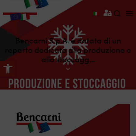
Bencarni S.p.A. è dotata di un
reparto dedicato alla produzione e
allo stoccagg…
Apri la barra degli strumenti