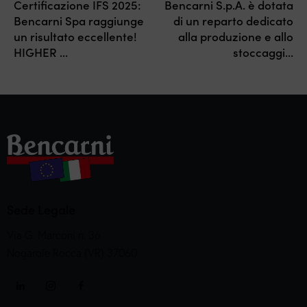
Certificazione IFS 2025:
Bencarni S.p.A. è dotata
Bencarni Spa raggiunge
di un reparto dedicato
un risultato eccellente!
alla produzione e allo
HIGHER …
stoccaggi…
Sede Legale
Via G. Marconi n. 36
Nogarole Rocca (VR) 37060