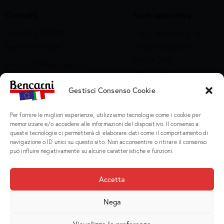
Contatti
Sedi operative
Tel. 045 6395070
Via G. Marconi n. 36
Fax 045 6395047
37060 Nogarole
Rocca (VR)
Email:
info@bencarni.it
Bollo CEE N° IT 455
PEC:
bencarni@legalmail.it
M CE
SDI: T04ZHR3
Gestisci Consenso Cookie
Via Adige n. 15
Company Profile
Per fornire le migliori esperienze, utilizziamo tecnologie come i cookie per
37060 Nogarole
memorizzare e/o accedere alle informazioni del dispositivo. Il consenso a
Rocca (VR)
queste tecnologie ci permetterà di elaborare dati come il comportamento di
Bollo CEE S2X49
navigazione o ID unici su questo sito. Non acconsentire o ritirare il consenso
può influire negativamente su alcune caratteristiche e funzioni.
Prodotti
Accetta
Macinati
Nega
Porzionati
Preparati e Cotti