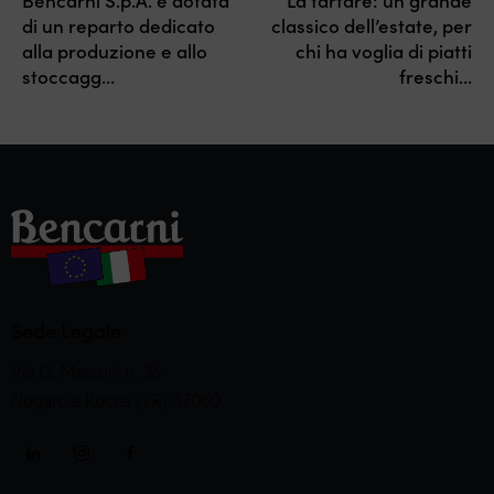
Bencarni S.p.A. è dotata
La tartare: un grande
di un reparto dedicato
classico dell’estate, per
alla produzione e allo
chi ha voglia di piatti
stoccagg…
freschi…
Sede Legale
Via G. Marconi n. 36
Nogarole Rocca (VR) 37060