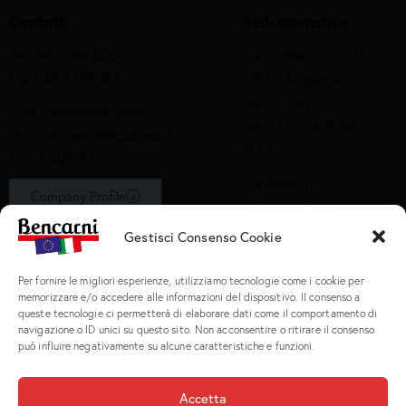
Contatti
Sedi operative
Tel. 045 6395070
Via G. Marconi n. 36
Fax 045 6395047
37060 Nogarole
Rocca (VR)
Email:
info@bencarni.it
Bollo CEE N° IT 455
PEC:
bencarni@legalmail.it
M CE
SDI: T04ZHR3
Via Adige n. 15
Company Profile
37060 Nogarole
Rocca (VR)
Gestisci Consenso Cookie
Bollo CEE S2X49
Per fornire le migliori esperienze, utilizziamo tecnologie come i cookie per
Prodotti
memorizzare e/o accedere alle informazioni del dispositivo. Il consenso a
queste tecnologie ci permetterà di elaborare dati come il comportamento di
navigazione o ID unici su questo sito. Non acconsentire o ritirare il consenso
Macinati
può influire negativamente su alcune caratteristiche e funzioni.
Porzionati
Preparati e Cotti
Accetta