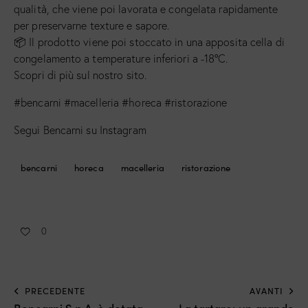
qualità, che viene poi lavorata e congelata rapidamente
per preservarne texture e sapore.
📦 Il prodotto viene poi stoccato in una apposita cella di
congelamento a temperature inferiori a -18°C.
Scopri di più sul nostro sito.
#bencarni #macelleria #horeca #ristorazione
Segui Bencarni su Instagram
bencarni
horeca
macelleria
ristorazione
0
PRECEDENTE
AVANTI