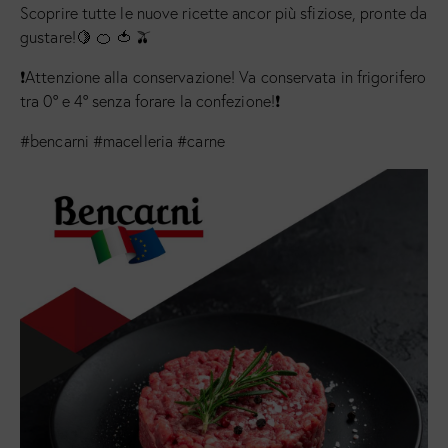
Scoprire tutte le nuove ricette ancor più sfiziose, pronte da
gustare!🍋 🍊 🍅 🫒
❗️Attenzione alla conservazione! Va conservata in frigorifero
tra 0° e 4° senza forare la confezione!❗️
#bencarni #macelleria #carne