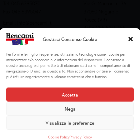
Tel. 045 6395070
Via G. Marconi n. 36
Fax 045 6395047
37060 Nogarole
Rocca (VR)
Email:
info@bencarni.it
Bollo CEE N° IT 455
PEC:
bencarni@legalmail.it
M CE
SDI: T04ZHR3
Gestisci Consenso Cookie
Via Adige n. 15
Company Profile
Per fornire le migliori esperienze, utilizziamo tecnologie come i cookie per
37060 Nogarole
memorizzare e/o accedere alle informazioni del dispositivo. Il consenso a
Rocca (VR)
queste tecnologie ci permetterà di elaborare dati come il comportamento di
Bollo CEE S2X49
navigazione o ID unici su questo sito. Non acconsentire o ritirare il consenso
può influire negativamente su alcune caratteristiche e funzioni.
Prodotti
Accetta
Macinati
Nega
Porzionati
Preparati e Cotti
Visualizza le preferenze
Salumeria
Cookie Policy
Privacy Policy