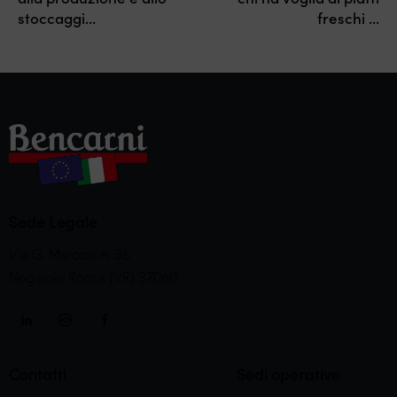
stoccaggi…
freschi …
Sede Legale
Via G. Marconi n. 36
Nogarole Rocca (VR) 37060
Contatti
Sedi operative