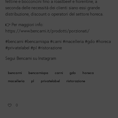
fettine e bocconcini fino a roastbeef e fiorentine, a
seconda delle necessità dei clienti siano essi grande
distribuzione, discount o operatori del settore horeca.
👉 Per maggiori info:
https://www.bencarni.it/prodotti/porzionati/
#bencarni #bencarnispa #carni #macelleria #gdo #horeca
#privatelabel #pl #ristorazione
Segui Bencarni su Instagram
bencarni
bencarnispa
carni
gdo
horeca
macelleria
pl
privatelabel
ristorazione
0