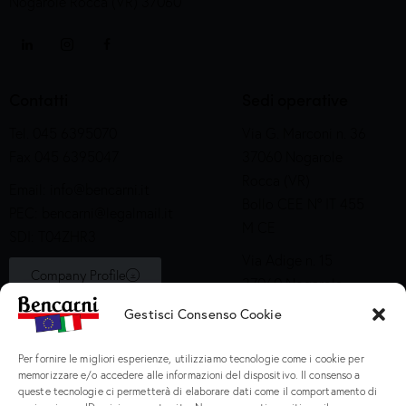
Nogarole Rocca (VR) 37060
Contatti
Sedi operative
Tel. 045 6395070
Via G. Marconi n. 36
Fax 045 6395047
37060 Nogarole
Rocca (VR)
Email:
info@bencarni.it
Bollo CEE N° IT 455
PEC:
bencarni@legalmail.it
M CE
SDI: T04ZHR3
Via Adige n. 15
Company Profile
37060 Nogarole
Rocca (VR)
Gestisci Consenso Cookie
Bollo CEE S2X49
Per fornire le migliori esperienze, utilizziamo tecnologie come i cookie per
Prodotti
memorizzare e/o accedere alle informazioni del dispositivo. Il consenso a
queste tecnologie ci permetterà di elaborare dati come il comportamento di