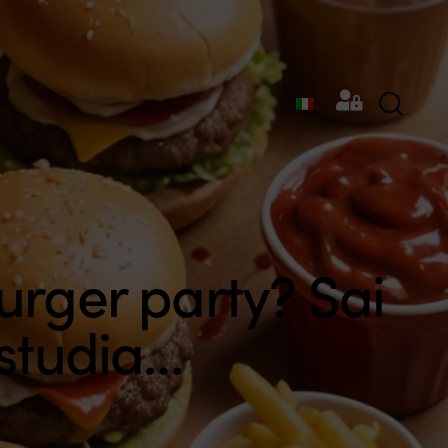
rger party? Sai
studia…