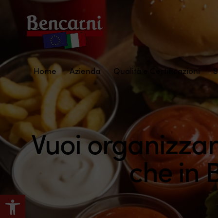
Home
Azienda
Qualità e Certificazioni
S
Vuoi organizza
che in
Apri la barra degli strumenti