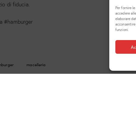
io di fiducia.
Per fornire l
accedere alle
elaborare da
ia #hamburger
acconsentire 
funzioni.
Ac
mburger
macelleria