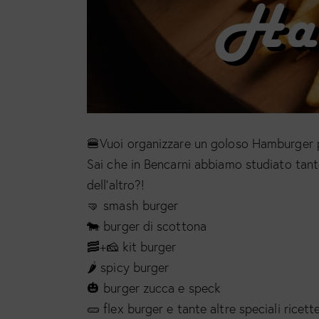
🍔Vuoi organizzare un goloso Hamburger 
Sai che in Bencarni abbiamo studiato tante
dell’altro?!
🤜 smash burger
🐄 burger di scottona
🥓+🧀 kit burger
🌶 spicy burger
🎃 burger zucca e speck
🥒 flex burger e tante altre speciali ricet