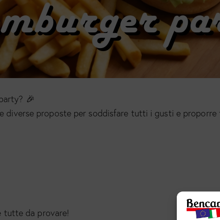
party? 🎉
 diverse proposte per soddisfare tutti i gusti e proporre t
te tutte da provare!