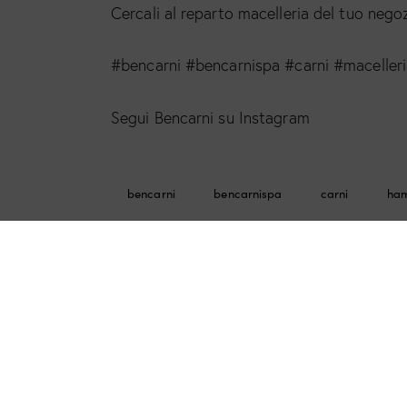
Cercali al reparto macelleria del tuo negoz
#bencarni #bencarnispa #carni #maceller
Segui Bencarni su Instagram
bencarni
bencarnispa
carni
ha
0