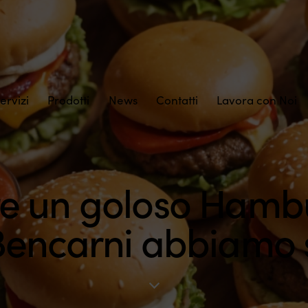
ervizi
Prodotti
News
Contatti
Lavora con Noi
re un goloso Hambu
 Bencarni abbiamo 