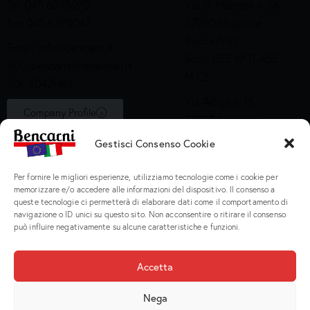
Tel. 045 6395070
Via G. Marconi n. 36
Fax 045 6395047
37060 Nogarole
Rocca (VR)
Email:
info@bencarni.it
Bollo CEE N° IT 455
PEC:
bencarni@legalmail.it
M CE
SDI: T04ZHR3
Via Adige n. 15
Company Profile
37060 Nogarole
Rocca (VR)
Gestisci Consenso Cookie
Bollo CEE S2X49
Per fornire le migliori esperienze, utilizziamo tecnologie come i cookie per
Prodotti
memorizzare e/o accedere alle informazioni del dispositivo. Il consenso a
queste tecnologie ci permetterà di elaborare dati come il comportamento di
navigazione o ID unici su questo sito. Non acconsentire o ritirare il consenso
Macinati
può influire negativamente su alcune caratteristiche e funzioni.
Porzionati
Preparati e Cotti
Accetta
Salumeria
Nega