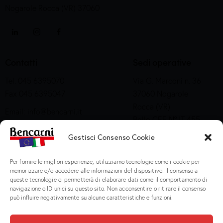
Nogarole Rocca (VR) 37060
Contatti
Sedi operative
Tel. 045 6395070
Via G. Marconi n. 36
Fax 045 6395047
37060 Nogarole
Rocca (VR)
Email:
info@bencarni.it
Bollo CEE N° IT 455
PEC:
bencarni@legalmail.it
M CE
SDI: T04ZHR3
Gestisci Consenso Cookie
Via Adige n. 15
Company Profile
Per fornire le migliori esperienze, utilizziamo tecnologie come i cookie per
37060 Nogarole
memorizzare e/o accedere alle informazioni del dispositivo. Il consenso a
Rocca (VR)
queste tecnologie ci permetterà di elaborare dati come il comportamento di
Bollo CEE S2X49
navigazione o ID unici su questo sito. Non acconsentire o ritirare il consenso
può influire negativamente su alcune caratteristiche e funzioni.
Prodotti