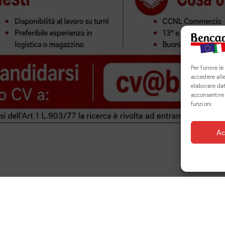
Per fornire l
accedere alle
elaborare da
acconsentire 
funzioni.
Ac