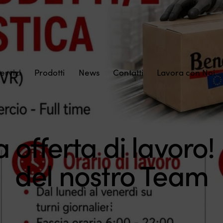
ervizi
Prodotti
News
Contatti
Lavora con Noi
 offerta di lavoro! 
del nostro Team