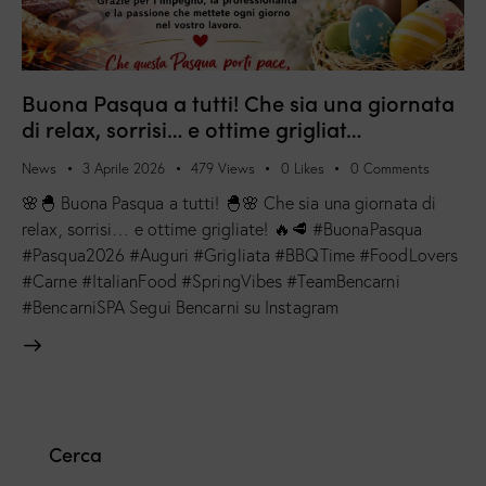
Buona Pasqua a tutti! Che sia una giornata
di relax, sorrisi… e ottime grigliat…
News
3 Aprile 2026
479
Views
0
Likes
0
Comments
🌸🐣 Buona Pasqua a tutti! 🐣🌸 Che sia una giornata di
relax, sorrisi… e ottime grigliate! 🔥🥩 #BuonaPasqua
#Pasqua2026 #Auguri #Grigliata #BBQTime #FoodLovers
#Carne #ItalianFood #SpringVibes #TeamBencarni
#BencarniSPA Segui Bencarni su Instagram
Cerca