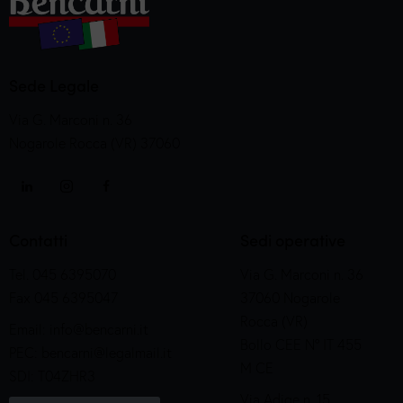
Sede Legale
Via G. Marconi n. 36
Nogarole Rocca (VR) 37060
Contatti
Sedi operative
Tel. 045 6395070
Via G. Marconi n. 36
Fax 045 6395047
37060 Nogarole
Rocca (VR)
Email:
info@bencarni.it
Bollo CEE N° IT 455
PEC:
bencarni@legalmail.it
M CE
SDI: T04ZHR3
Via Adige n. 15