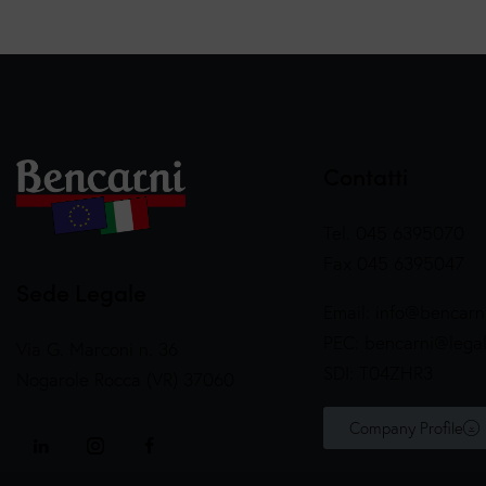
Contatti
Tel. 045 6395070
Fax 045 6395047
Sede Legale
Email:
info@bencarni
PEC:
bencarni@legalm
Via G. Marconi n. 36
SDI: T04ZHR3
Nogarole Rocca (VR) 37060
Company Profile