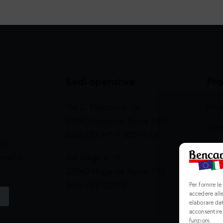
Sedi operative
Pro
Via G. Marconi n. 36
Maci
37060 Nogarole Rocca (VR)
Porz
Bollo CEE N° IT 455 M CE
.it
Prep
ail.it
Via Adige n. 15
Salu
37060 Nogarole Rocca (VR)
Bollo CEE S2X49
Per fornire l
accedere alle
elaborare da
acconsentire 
funzioni.