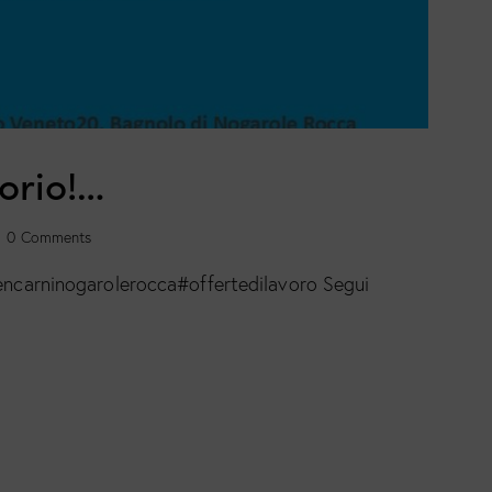
torio!…
0
Comments
bencarninogarolerocca#offertedilavoro Segui