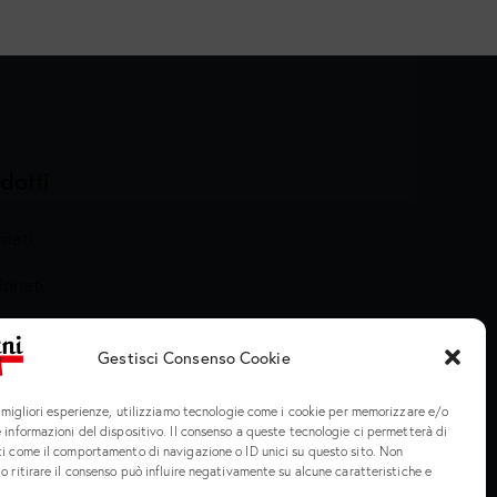
dotti
nati
ionati
arati e Cotti
Gestisci Consenso Cookie
meria
e migliori esperienze, utilizziamo tecnologie come i cookie per memorizzare e/o
 informazioni del dispositivo. Il consenso a queste tecnologie ci permetterà di
ti come il comportamento di navigazione o ID unici su questo sito. Non
o ritirare il consenso può influire negativamente su alcune caratteristiche e