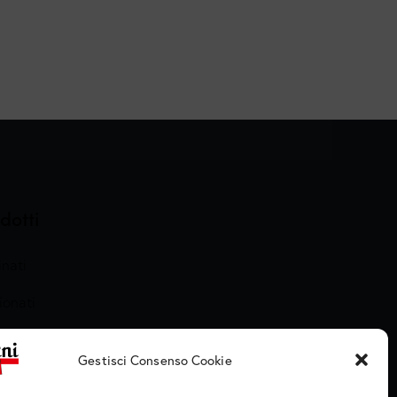
dotti
nati
ionati
arati e Cotti
Gestisci Consenso Cookie
meria