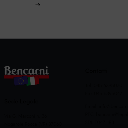
Contatti
Tel. 045 6395070
Fax 045 6395047
Sede Legale
Email:
info@bencarni
PEC:
bencarni@legalm
Via G. Marconi n. 36
SDI: T04ZHR3
Nogarole Rocca (VR) 37060