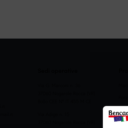
Sedi operative
Pro
Via G. Marconi n. 36
Maci
37060 Nogarole Rocca (VR)
Porz
Bollo CEE N° IT 455 M CE
.it
Prep
ail.it
Via Adige n. 15
Salu
37060 Nogarole Rocca (VR)