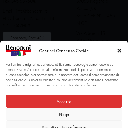
Fax 045 6395047
37060 Nogarole
Rocca (VR)
Email:
info@bencarni.it
Bollo CEE N° IT 455
PEC:
bencarni@legalmail.it
M CE
SDI: T04ZHR3
Via Adige n. 15
Company Profile
37060 Nogarole
Rocca (VR)
Gestisci Consenso Cookie
Bollo CEE S2X49
Per fornire le migliori esperienze, utilizziamo tecnologie come i cookie per
Prodotti
memorizzare e/o accedere alle informazioni del dispositivo. Il consenso a
queste tecnologie ci permetterà di elaborare dati come il comportamento di
navigazione o ID unici su questo sito. Non acconsentire o ritirare il consenso
Macinati
può influire negativamente su alcune caratteristiche e funzioni.
Porzionati
Preparati e Cotti
Accetta
Salumeria
Nega
Visualizza le preferenze
Bencarni Spa
© 2026. P.I. IT 02135470231