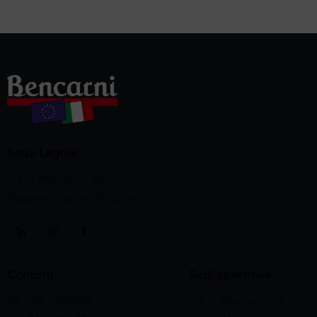
Sede Legale
Via G. Marconi n. 36
Nogarole Rocca (VR) 37060
Contatti
Sedi operative
Tel. 045 6395070
Via G. Marconi n. 36