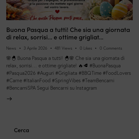
Buona Pasqua a tutti! Che sia una giornata
di relax, sorrisi… e ottime grigliat…
News
3 Aprile 2026
481
Views
0
Likes
0
Comments
🌸🐣 Buona Pasqua a tutti! 🐣🌸 Che sia una giornata di
relax, sorrisi… e ottime grigliate! 🔥🥩 #BuonaPasqua
#Pasqua2026 #Auguri #Grigliata #BBQTime #FoodLovers
#Carne #ItalianFood #SpringVibes #TeamBencarni
#BencarniSPA Segui Bencarni su Instagram
Cerca