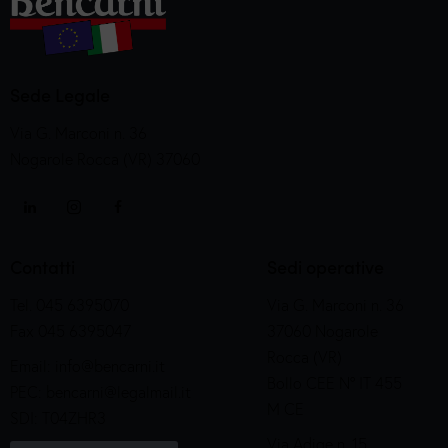
Sede Legale
Via G. Marconi n. 36
Nogarole Rocca (VR) 37060
Contatti
Sedi operative
Tel. 045 6395070
Via G. Marconi n. 36
Fax 045 6395047
37060 Nogarole
Rocca (VR)
Email:
info@bencarni.it
Bollo CEE N° IT 455
PEC:
bencarni@legalmail.it
M CE
SDI: T04ZHR3
Via Adige n. 15