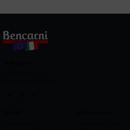
Sede Legale
Via G. Marconi n. 36
Nogarole Rocca (VR) 37060
Contatti
Sedi operative
Tel. 045 6395070
Via G. Marconi n. 36