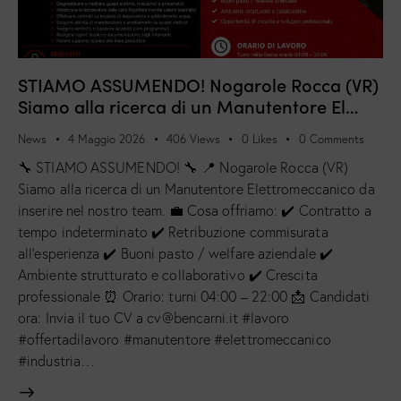
STIAMO ASSUMENDO! Nogarole Rocca (VR)
Siamo alla ricerca di un Manutentore El…
News
4 Maggio 2026
406
Views
0
Likes
0
Comments
🔧 STIAMO ASSUMENDO! 🔧 📍 Nogarole Rocca (VR)
Siamo alla ricerca di un Manutentore Elettromeccanico da
inserire nel nostro team. 💼 Cosa offriamo: ✔️ Contratto a
tempo indeterminato ✔️ Retribuzione commisurata
all’esperienza ✔️ Buoni pasto / welfare aziendale ✔️
Ambiente strutturato e collaborativo ✔️ Crescita
professionale ⏰ Orario: turni 04:00 – 22:00 📩 Candidati
ora: Invia il tuo CV a cv@bencarni.it #lavoro
#offertadilavoro #manutentore #elettromeccanico
#industria…