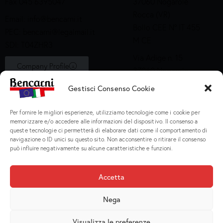
Fax 045 6395047
37060 Nogarole
Rocca (VR)
Email:
info@bencarni.it
Bollo CEE N° IT 455
PEC:
bencarni@legalmail.it
M CE
SDI: T04ZHR3
Via Adige n. 15
Company Profile
37060 Nogarole
Rocca (VR)
Gestisci Consenso Cookie
Bollo CEE S2X49
Per fornire le migliori esperienze, utilizziamo tecnologie come i cookie per
Prodotti
memorizzare e/o accedere alle informazioni del dispositivo. Il consenso a
queste tecnologie ci permetterà di elaborare dati come il comportamento di
navigazione o ID unici su questo sito. Non acconsentire o ritirare il consenso
Macinati
può influire negativamente su alcune caratteristiche e funzioni.
Porzionati
Preparati e Cotti
Accetta
Salumeria
Nega
Visualizza le preferenze
Bencarni Spa
© 2026. P.I. IT 02135470231