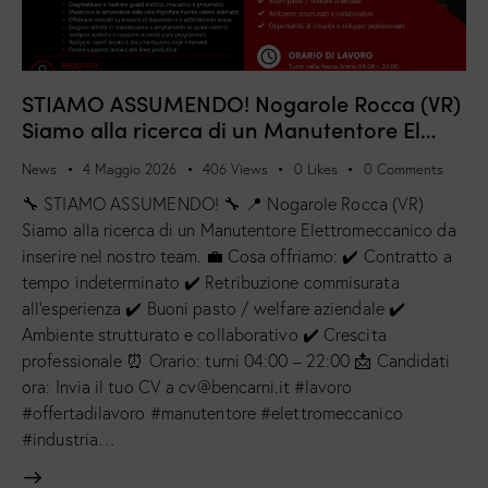
STIAMO ASSUMENDO! Nogarole Rocca (VR)
Siamo alla ricerca di un Manutentore El…
News
4 Maggio 2026
406
Views
0
Likes
0
Comments
🔧 STIAMO ASSUMENDO! 🔧 📍 Nogarole Rocca (VR)
Siamo alla ricerca di un Manutentore Elettromeccanico da
inserire nel nostro team. 💼 Cosa offriamo: ✔️ Contratto a
tempo indeterminato ✔️ Retribuzione commisurata
all’esperienza ✔️ Buoni pasto / welfare aziendale ✔️
Ambiente strutturato e collaborativo ✔️ Crescita
professionale ⏰ Orario: turni 04:00 – 22:00 📩 Candidati
ora: Invia il tuo CV a cv@bencarni.it #lavoro
#offertadilavoro #manutentore #elettromeccanico
#industria…