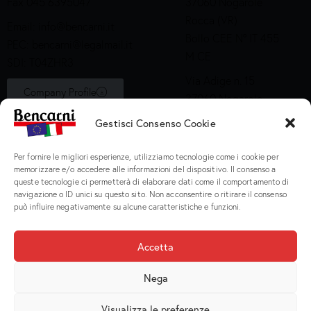
Fax 045 6395047
37060 Nogarole
Rocca (VR)
Email:
info@bencarni.it
Bollo CEE N° IT 455
PEC:
bencarni@legalmail.it
M CE
SDI: T04ZHR3
Via Adige n. 15
Company Profile
37060 Nogarole
Rocca (VR)
Gestisci Consenso Cookie
Bollo CEE S2X49
Per fornire le migliori esperienze, utilizziamo tecnologie come i cookie per
Prodotti
memorizzare e/o accedere alle informazioni del dispositivo. Il consenso a
queste tecnologie ci permetterà di elaborare dati come il comportamento di
navigazione o ID unici su questo sito. Non acconsentire o ritirare il consenso
Macinati
può influire negativamente su alcune caratteristiche e funzioni.
Porzionati
Preparati e Cotti
Accetta
Salumeria
Nega
Visualizza le preferenze
Bencarni Spa
© 2026. P.I. IT 02135470231