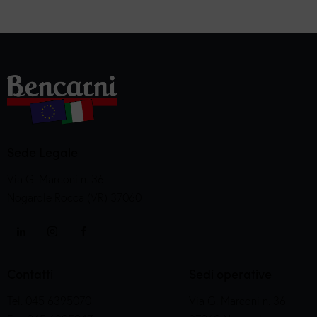
Sede Legale
Via G. Marconi n. 36
Nogarole Rocca (VR) 37060
Contatti
Sedi operative
Tel. 045 6395070
Via G. Marconi n. 36