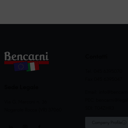
Contatti
Tel. 045 6395070
Fax 045 6395047
Sede Legale
Email:
info@bencarni
PEC:
bencarni@legalm
Via G. Marconi n. 36
SDI: T04ZHR3
Nogarole Rocca (VR) 37060
Company Profile