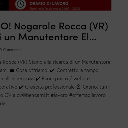
 Nogarole Rocca (VR)
di un Manutentore El…
0
Comments
cca (VR) Siamo alla ricerca di un Manutentore
team. 💼 Cosa offriamo: ✔️ Contratto a tempo
 all’esperienza ✔️ Buoni pasto / welfare
borativo ✔️ Crescita professionale ⏰ Orario: turni
tuo CV a cv@bencarni.it #lavoro #offertadilavoro
tria…