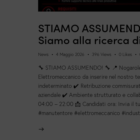
STIAMO ASSUMENDO!
Siamo alla ricerca 
News
4 Maggio 2026
396
Views
0
Likes
🔧 STIAMO ASSUMENDO! 🔧 📍 Nogarole Ro
Elettromeccanico da inserire nel nostro 
indeterminato ✔️ Retribuzione commisurata
aziendale ✔️ Ambiente strutturato e colla
04:00 – 22:00 📩 Candidati ora: Invia il 
#manutentore #elettromeccanico #indus