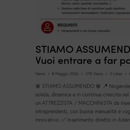
STIAMO ASSUMENDO
Vuoi entrare a far p
News
8 Maggio 2026
378
Views
0
Likes
🚨 STIAMO ASSUMENDO 🚨 📍 Nogarole Roc
solida, dinamica e in continua crescita nel
un ATTREZZISTA / MACCHINISTA da inseri
intraprendenti, con buona manualità e vogl
innovativo. ✅ Inserimento diretto in Az