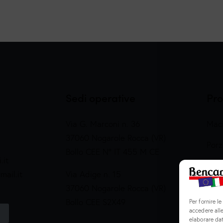
Sedi operative
Pro
Via G. Marconi n. 36
Maci
37060 Nogarole Rocca (VR)
Porz
Bollo CEE N° IT 455 M CE
.it
Prep
ail.it
Via Adige n. 15
Salu
37060 Nogarole Rocca (VR)
Bollo CEE S2X49
Per fornire l
accedere alle
elaborare da