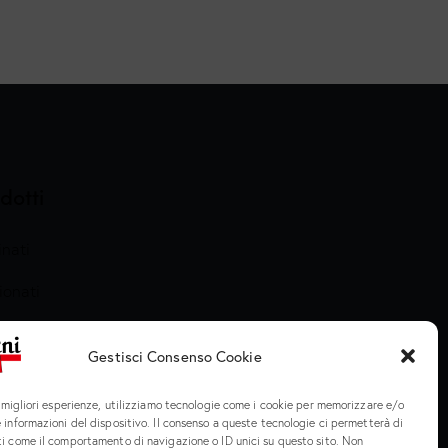
dotti
nati
ionati
arati e Cotti
Gestisci Consenso Cookie
meria
e migliori esperienze, utilizziamo tecnologie come i cookie per memorizzare e/o
 informazioni del dispositivo. Il consenso a queste tecnologie ci permetterà di
ti come il comportamento di navigazione o ID unici su questo sito. Non