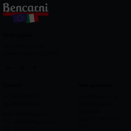
Sede Legale
Via G. Marconi n. 36
Nogarole Rocca (VR) 37060
Contatti
Sedi operative
Tel. 045 6395070
Via G. Marconi n. 36
Fax 045 6395047
37060 Nogarole
Rocca (VR)
Email:
info@bencarni.it
Bollo CEE N° IT 455
PEC:
bencarni@legalmail.it
M CE
SDI: T04ZHR3