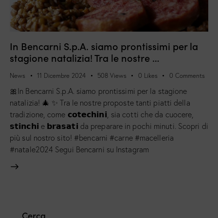
In Bencarni S.p.A. siamo prontissimi per la
stagione natalizia! Tra le nostre …
News
11 Dicembre 2024
508
Views
0
Likes
0
Comments
🎀In Bencarni S.p.A. siamo prontissimi per la stagione
natalizia! 🎄 ✨ Tra le nostre proposte tanti piatti della
tradizione, come 𝗰𝗼𝘁𝗲𝗰𝗵𝗶𝗻𝗶, sia cotti che da cuocere,
𝘀𝘁𝗶𝗻𝗰𝗵𝗶 e 𝗯𝗿𝗮𝘀𝗮𝘁𝗶 da preparare in pochi minuti. Scopri di
più sul nostro sito! #bencarni #carne #macelleria
#natale2024 Segui Bencarni su Instagram
Cerca