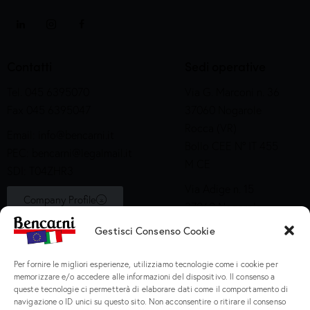
Contatti
Sedi operative
Tel. 045 6395070
Via G. Marconi n. 36
Fax 045 6395047
37060 Nogarole
Rocca (VR)
Email:
info@bencarni.it
Bollo CEE N° IT 455
PEC:
bencarni@legalmail.it
M CE
SDI: T04ZHR3
Via Adige n. 15
Company Profile
37060 Nogarole
Rocca (VR)
Gestisci Consenso Cookie
Bollo CEE S2X49
Per fornire le migliori esperienze, utilizziamo tecnologie come i cookie per
Prodotti
memorizzare e/o accedere alle informazioni del dispositivo. Il consenso a
queste tecnologie ci permetterà di elaborare dati come il comportamento di
navigazione o ID unici su questo sito. Non acconsentire o ritirare il consenso
Macinati