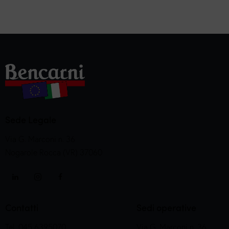
Sede Legale
Via G. Marconi n. 36
Nogarole Rocca (VR) 37060
Contatti
Sedi operative
Tel. 045 6395070
Via G. Marconi n. 36