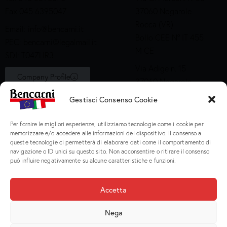
Fax 045 6395047
37060 Nogarole
Rocca (VR)
Email:
info@bencarni.it
Bollo CEE N° IT 455
PEC:
bencarni@legalmail.it
M CE
SDI: T04ZHR3
Via Adige n. 15
Company Profile
37060 Nogarole
Rocca (VR)
Gestisci Consenso Cookie
Bollo CEE S2X49
Per fornire le migliori esperienze, utilizziamo tecnologie come i cookie per
Prodotti
memorizzare e/o accedere alle informazioni del dispositivo. Il consenso a
queste tecnologie ci permetterà di elaborare dati come il comportamento di
navigazione o ID unici su questo sito. Non acconsentire o ritirare il consenso
Macinati
può influire negativamente su alcune caratteristiche e funzioni.
Porzionati
Preparati e Cotti
Accetta
Salumeria
Nega