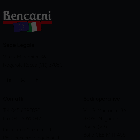
Sede Legale
Via G. Marconi n. 36
Nogarole Rocca (VR) 37060
Contatti
Sedi operative
Tel. 045 6395070
Via G. Marconi n. 36
Fax 045 6395047
37060 Nogarole
Rocca (VR)
Email:
info@bencarni.it
Bollo CEE N° IT 455
PEC:
bencarni@legalmail.it