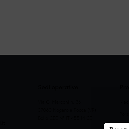
Sedi operative
Pro
Via G. Marconi n. 36
Maci
37060 Nogarole Rocca (VR)
Porz
Bollo CEE N° IT 455 M CE
.it
Prep