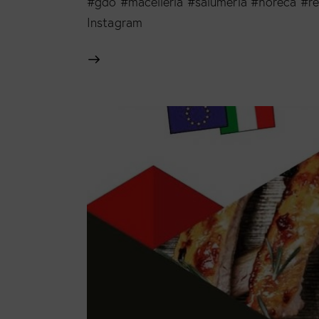
#gdo #macelleria #salumeria #horeca #re
Instagram