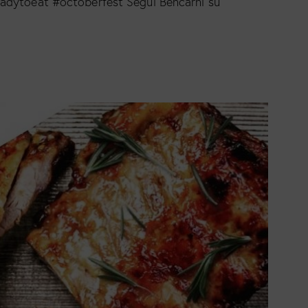
adytoeat #octoberfest Segui Bencarni su