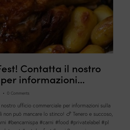
st! Contatta il nostro
 per informazioni…
s
0
Comments
nostro ufficio commerciale per informazioni sulla
uali non può mancare lo stinco! 🍗 Tenero e succoso,
arni #bencarnispa #carni #food #privatelabel #pl