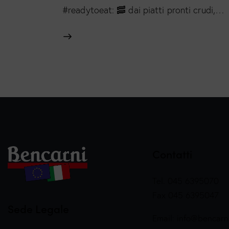
#readytoeat: 🥓 dai piatti pronti crudi,…
Contatti
Tel. 045 6395070
Fax 045 6395047
Sede Legale
Email:
info@bencarni