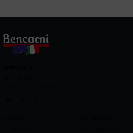
Sede Legale
Via G. Marconi n. 36
Nogarole Rocca (VR) 37060
Contatti
Sedi operative
Tel. 045 6395070
Via G. Marconi n. 36