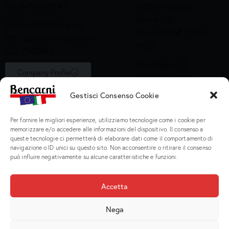
Fax 045 6395047
37060 Nogarole
Rocca (VR)
Email:
info@bencarni.it
Bollo CEE N° IT 455
PEC:
bencarni@legalmail.it
M CE
SDI: T04ZHR3
Via Adige n. 15
Company Profile
37060 Nogarole
Rocca (VR)
Gestisci Consenso Cookie
Bollo CEE S2X49
Per fornire le migliori esperienze, utilizziamo tecnologie come i cookie per
Prodotti
memorizzare e/o accedere alle informazioni del dispositivo. Il consenso a
queste tecnologie ci permetterà di elaborare dati come il comportamento di
navigazione o ID unici su questo sito. Non acconsentire o ritirare il consenso
Macinati
può influire negativamente su alcune caratteristiche e funzioni.
Porzionati
Preparati e Cotti
Accetta
Salumeria
Nega