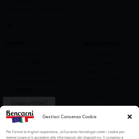
Via G. Marconi n. 36
Nogarole Rocca (VR) 37060
Contatti
Sedi operative
Tel. 045 6395070
Via G. Marconi n. 36
Fax 045 6395047
37060 Nogarole
Rocca (VR)
Email:
info@bencarni.it
Bollo CEE N° IT 455
PEC:
bencarni@legalmail.it
M CE
SDI: T04ZHR3
Via Adige n. 15
Company Profile
37060 Nogarole
Rocca (VR)
Gestisci Consenso Cookie
Bollo CEE S2X49
Per fornire le migliori esperienze, utilizziamo tecnologie come i cookie per
Prodotti
memorizzare e/o accedere alle informazioni del dispositivo. Il consenso a