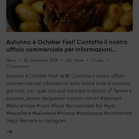
Autunno è October Fest! Contatta il nostro
ufficio commerciale per informazioni…
News
30 Settembre 2024
630
Views
0
Likes
0
Comments
Autunno è October Fest! 🥨🍺 Contatta il nostro ufficio
commerciale per informazioni sulla nostra linea di prodotti
già cotti, tra i quali non può mancare lo stinco! 🍗 Tenero e
succoso, pronto da gustare in pochi minuti! #bencarni
#bencarnispa #carni #food #privatelabel #pl #gdo
#macelleria #salumeria #horeca #readytoeat #octoberfest
Segui Bencarni su Instagram