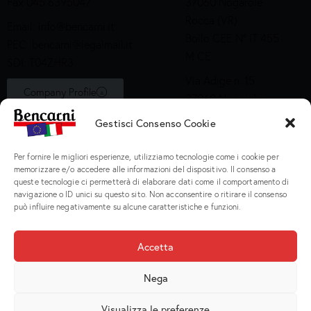
Fax 045 6395047
37060 Nogarole
Rocca (VR)
Email:
info@bencarni.it
Bollo CEE N° IT 455
PEC:
bencarni@legalmail.it
M CE
SDI: T04ZHR3
Via Adige n. 15
Company Profile
37060 Nogarole
Rocca (VR)
Gestisci Consenso Cookie
Bollo CEE S2X49
Per fornire le migliori esperienze, utilizziamo tecnologie come i cookie per
Prodotti
memorizzare e/o accedere alle informazioni del dispositivo. Il consenso a
queste tecnologie ci permetterà di elaborare dati come il comportamento di
navigazione o ID unici su questo sito. Non acconsentire o ritirare il consenso
Macinati
può influire negativamente su alcune caratteristiche e funzioni.
Porzionati
Preparati e Cotti
Accetta
Salumeria
Nega
Visualizza le preferenze
Bencarni Spa
© 2026. P.I. IT 02135470231