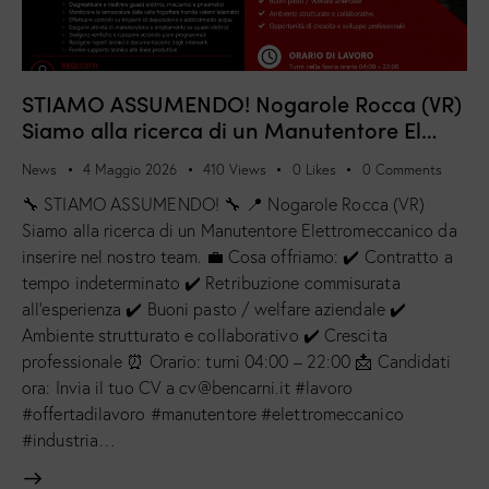
STIAMO ASSUMENDO! Nogarole Rocca (VR)
Siamo alla ricerca di un Manutentore El…
News
4 Maggio 2026
410
Views
0
Likes
0
Comments
🔧 STIAMO ASSUMENDO! 🔧 📍 Nogarole Rocca (VR)
Siamo alla ricerca di un Manutentore Elettromeccanico da
inserire nel nostro team. 💼 Cosa offriamo: ✔️ Contratto a
tempo indeterminato ✔️ Retribuzione commisurata
all’esperienza ✔️ Buoni pasto / welfare aziendale ✔️
Ambiente strutturato e collaborativo ✔️ Crescita
professionale ⏰ Orario: turni 04:00 – 22:00 📩 Candidati
ora: Invia il tuo CV a cv@bencarni.it #lavoro
#offertadilavoro #manutentore #elettromeccanico
#industria…