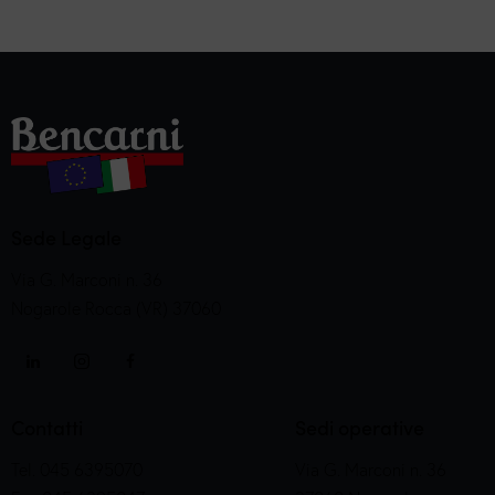
Sede Legale
Via G. Marconi n. 36
Nogarole Rocca (VR) 37060
Contatti
Sedi operative
Tel. 045 6395070
Via G. Marconi n. 36