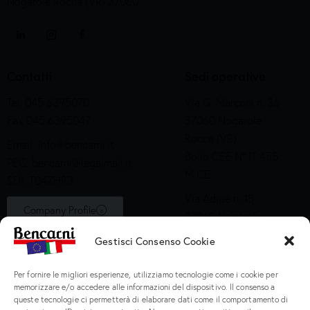
Nogarole Rocca (VR) 37060
Contatti
Sedi operative
Tel. 045 6395070
Via G. Marconi n. 36
Fax 045 6395047
37060 Nogarole
Rocca (VR)
Email:
info@bencarni.it
Bollo CEE N° IT 455
PEC:
bencarni@legalmail.it
M CE
SDI: T04ZHR3
Via Adige n. 15
Company Profile
37060 Nogarole
Rocca (VR)
Gestisci Consenso Cookie
Bollo CEE S2X49
Per fornire le migliori esperienze, utilizziamo tecnologie come i cookie per
Prodotti
memorizzare e/o accedere alle informazioni del dispositivo. Il consenso a
queste tecnologie ci permetterà di elaborare dati come il comportamento di